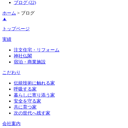
ブログ (22)
ホーム
> ブログ
▲
トップページ
実績
注文住宅・リフォーム
神社仏閣
宿泊・商業施設
こだわり
伝統技術に触れる家
呼吸する家
暮らしに寄り添う家
安全を守る家
共に育つ家
次の世代へ残す家
会社案内